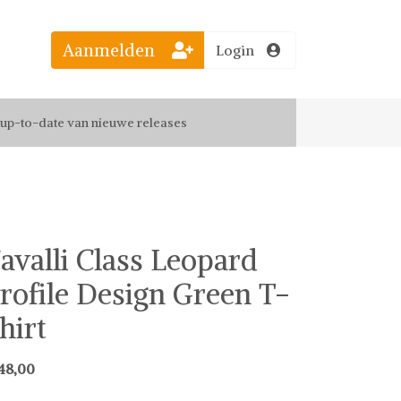
Aanmelden
Login
el jouw favoriete looks
f up-to-date van nieuwe releases
 de leukste items met vrienden
avalli Class Leopard
rofile Design Green T-
hirt
48,00