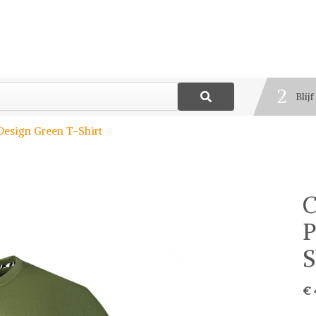
1
Best
2
Blij
3
 Design Green T-Shirt
Deel
C
P
S
€ 