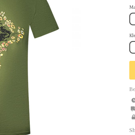
Ma
Kl
Be
Sh