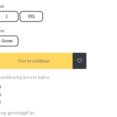
at
L
XXL
eur
Groen
Niet beschikbaar

stellen bij Secret Sales
op gevestigd in: