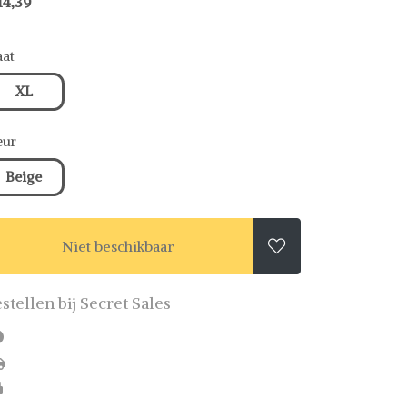
14,39
at
XL
eur
Beige
Niet beschikbaar

stellen bij Secret Sales