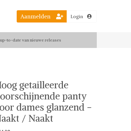
Aanmelden
Login
el jouw favoriete looks
f up-to-date van nieuwe releases
 de leukste items met vrienden
oog getailleerde
oorschijnende panty
oor dames glanzend -
aakt / Naakt