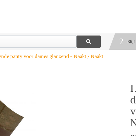
1
Best
2
Blij
3
ende panty voor dames glanzend - Naakt / Naakt
Deel
H
d
v
N