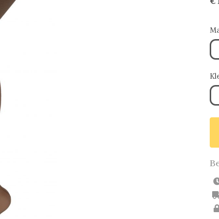
€ 
Ma
Kl
Be