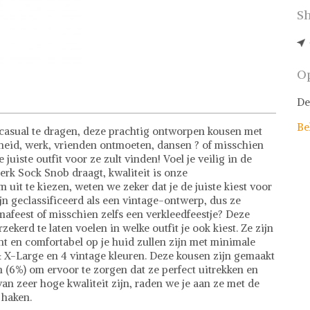
Sh
Op
De
Be
casual te dragen, deze prachtig ontworpen kousen met
heid, werk, vrienden ontmoeten, dansen ? of misschien
iste outfit voor ze zult vinden! Voel je veilig in de
rk Sock Snob draagt, kwaliteit is onze
uit te kiezen, weten we zeker dat je de juiste kiest voor
jn geclassificeerd als een vintage-ontwerp, dus ze
emafeest of misschien zelfs een verkleedfeestje? Deze
ekerd te laten voelen in welke outfit je ook kiest. Ze zijn
ht en comfortabel op je huid zullen zijn met minimale
 & X-Large en 4 vintage kleuren. Deze kousen zijn gemaakt
 ​​(6%) om ervoor te zorgen dat ze perfect uitrekken en
van zeer hoge kwaliteit zijn, raden we je aan ze met de
 haken.