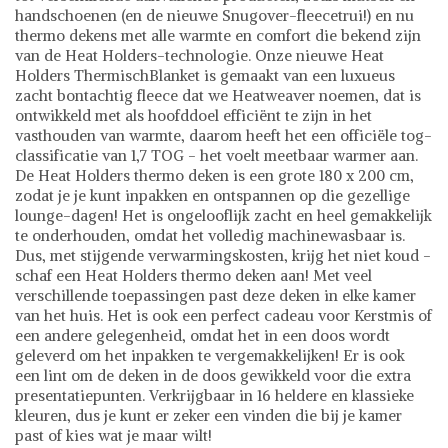
handschoenen (en de nieuwe Snugover-fleecetrui!) en nu
thermo dekens met alle warmte en comfort die bekend zijn
van de Heat Holders-technologie. Onze nieuwe Heat
Holders ThermischBlanket is gemaakt van een luxueus
zacht bontachtig fleece dat we Heatweaver noemen, dat is
ontwikkeld met als hoofddoel efficiënt te zijn in het
vasthouden van warmte, daarom heeft het een officiële tog-
classificatie van 1,7 TOG - het voelt meetbaar warmer aan.
De Heat Holders thermo deken is een grote 180 x 200 cm,
zodat je je kunt inpakken en ontspannen op die gezellige
lounge-dagen! Het is ongelooflijk zacht en heel gemakkelijk
te onderhouden, omdat het volledig machinewasbaar is.
Dus, met stijgende verwarmingskosten, krijg het niet koud -
schaf een Heat Holders thermo deken aan! Met veel
verschillende toepassingen past deze deken in elke kamer
van het huis. Het is ook een perfect cadeau voor Kerstmis of
een andere gelegenheid, omdat het in een doos wordt
geleverd om het inpakken te vergemakkelijken! Er is ook
een lint om de deken in de doos gewikkeld voor die extra
presentatiepunten. Verkrijgbaar in 16 heldere en klassieke
kleuren, dus je kunt er zeker een vinden die bij je kamer
past of kies wat je maar wilt!