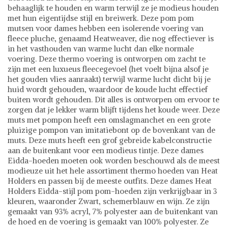
behaaglijk te houden en warm terwijl ze je modieus houden
met hun eigentijdse stijl en breiwerk. Deze pom pom
mutsen voor dames hebben een isolerende voering van
fleece pluche, genaamd Heatweaver, die nog effectiever is
in het vasthouden van warme lucht dan elke normale
voering. Deze thermo voering is ontworpen om zacht te
zijn met een luxueus fleecegevoel (het voelt bijna alsof je
het gouden vlies aanraakt) terwijl warme lucht dicht bij je
huid wordt gehouden, waardoor de koude lucht effectief
buiten wordt gehouden. Dit alles is ontworpen om ervoor te
zorgen dat je lekker warm blijft tijdens het koude weer. Deze
muts met pompon heeft een omslagmanchet en een grote
pluizige pompon van imitatiebont op de bovenkant van de
muts. Deze muts heeft een grof gebreide kabelconstructie
aan de buitenkant voor een modieus tintje. Deze dames
Eidda-hoeden moeten ook worden beschouwd als de meest
modieuze uit het hele assortiment thermo hoeden van Heat
Holders en passen bij de meeste outfits. Deze dames Heat
Holders Eidda-stijl pom pom-hoeden zijn verkrijgbaar in 3
kleuren, waaronder Zwart, schemerblauw en wijn. Ze zijn
gemaakt van 93% acryl, 7% polyester aan de buitenkant van
de hoed en de voering is gemaakt van 100% polyester. Ze