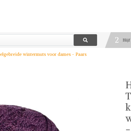
1
Best
2
Blij
3
elgebreide wintermuts voor dames - Paars
Deel
H
T
k
w
-