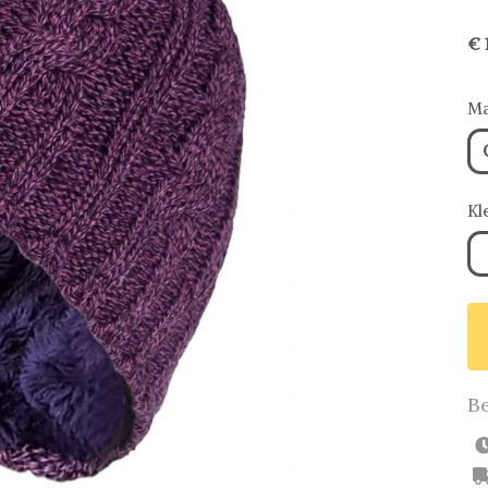
€ 
Ma
Kl
Be