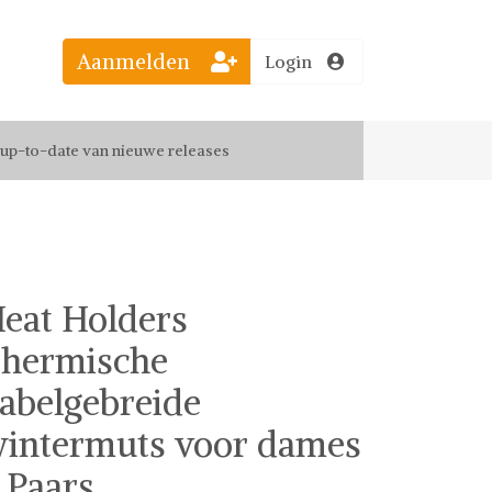
Aanmelden
Login
el jouw favoriete looks
f up-to-date van nieuwe releases
 de leukste items met vrienden
eat Holders
hermische
abelgebreide
intermuts voor dames
 Paars