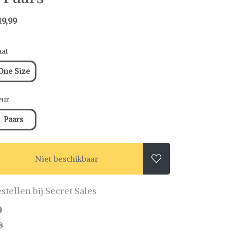
19,99
at
One Size
eur
Paars
Niet beschikbaar

stellen bij Secret Sales