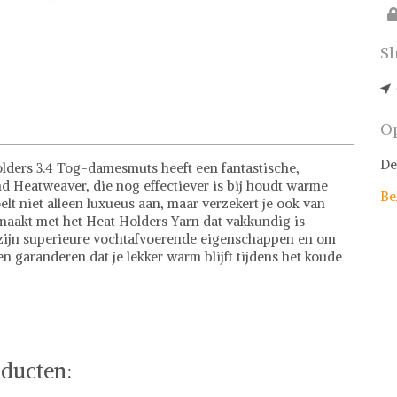
Sh
Op
De
lders 3.4 Tog-damesmuts heeft een fantastische,
d Heatweaver, die nog effectiever is bij houdt warme
Be
elt niet alleen luxueus aan, maar verzekert je ook van
emaakt met het Heat Holders Yarn dat vakkundig is
zijn superieure vochtafvoerende eigenschappen en om
n garanderen dat je lekker warm blijft tijdens het koude
ducten: