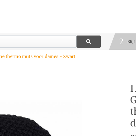
1
Best
2
Blij
3
me thermo muts voor dames - Zwart
Deel
H
G
t
d