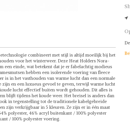
Sh
Op
De
Be
technologie combineert met stijl is altijd moeilijk bij het
 houden voor het winterweer. Deze Heat Holders Nora-
een ​​einde, wat betekent dat je er fabelachtig modieus
e damesmutsen hebben een isolerende voering van fleece
er is in het vasthouden van warme lucht dan een normale
 zijn en een luxueus gevoel te geven, terwijl warme lucht
oude lucht effectief buiten wordt gehouden. Dit alles is
 blijft tijdens het koude weer. Het breisel is anders dan
ook in tegenstelling tot de traditionele kabelgebreide
 zijn verkrijgbaar in 5 kleuren. Ze zijn er in één maat
 54% polyester, 46% acryl buitenkant / 100% polyester
kant / 100% polyester voering.