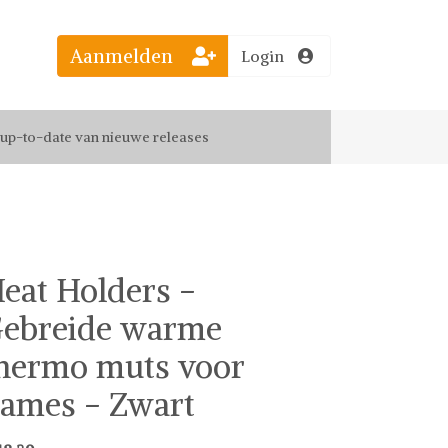
Aanmelden
Login
el jouw favoriete looks
f up-to-date van nieuwe releases
 de leukste items met vrienden
eat Holders -
ebreide warme
hermo muts voor
ames - Zwart