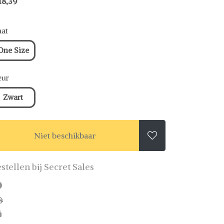
18,39
at
One Size
eur
Zwart
Niet beschikbaar

stellen bij Secret Sales