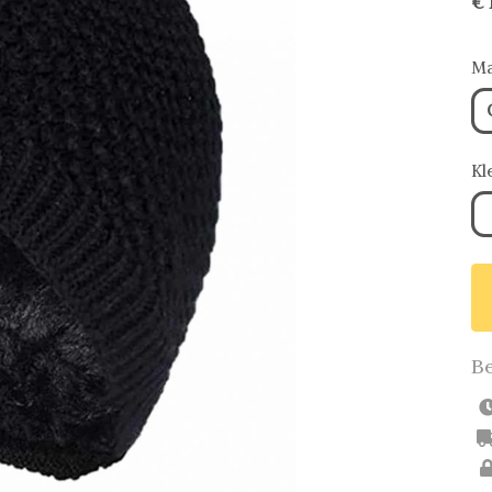
€ 
Ma
Kl
Be