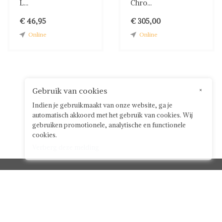
L...
Chro...
€ 46,95
€ 305,00
Online
Online
Gebruik van cookies
×
Indien je gebruikmaakt van onze website, ga je
automatisch akkoord met het gebruik van cookies. Wij
gebruiken promotionele, analytische en functionele
cookies.
Verberg deze melding
Klantenservice



Over ShwayBox
ShwayBox Zakelijk
Contact