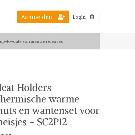
Aanmelden
Login
el jouw favoriete looks
f up-to-date van nieuwe releases
 de leukste items met vrienden
eat Holders
hermische warme
uts en wantenset voor
eisjes - SC2P12