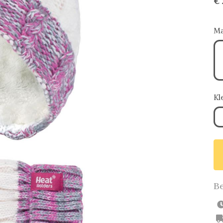
€ 
Ma
Kl
Be