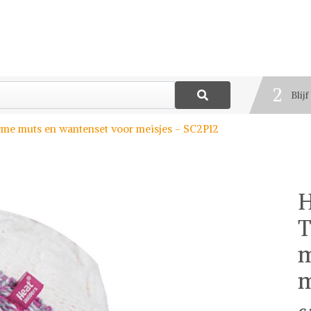
1
Best
2
Blij
3
me muts en wantenset voor meisjes - SC2P12
Deel
H
T
m
m