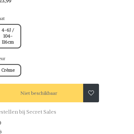
23,99
at
4-6J /
104-
116cm
eur
Crème
Niet beschikbaar

stellen bij Secret Sales