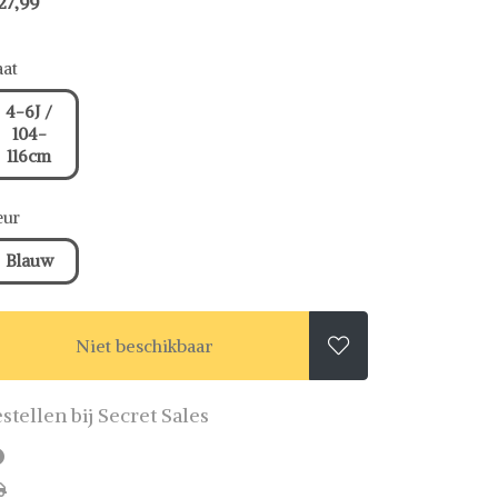
27,99
at
4-6J /
104-
116cm
eur
Blauw
Niet beschikbaar

stellen bij Secret Sales