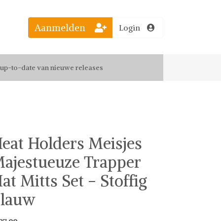
Aanmelden
Login
el jouw favoriete looks
f up-to-date van nieuwe releases
 de leukste items met vrienden
eat Holders Meisjes
ajestueuze Trapper
at Mitts Set - Stoffig
lauw