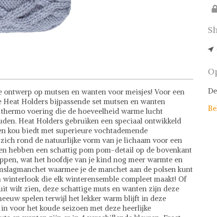
Sh
Op
De
ge ontwerp op mutsen en wanten voor meisjes! Voor een
ze Heat Holders bijpassende set mutsen en wanten
Be
 thermo voering die de hoeveelheid warme lucht
uden. Heat Holders gebruiken een speciaal ontwikkeld
gen kou biedt met superieure vochtademende
zich rond de natuurlijke vorm van je lichaam voor een
en hebben een schattig pom pom-detail op de bovenkant
appen, wat het hoofdje van je kind nog meer warmte en
mslagmanchet waarmee je de manchet aan de polsen kunt
n winterlook die elk winterensemble compleet maakt! Of
 uit wilt zien, deze schattige muts en wanten zijn deze
neeuw spelen terwijl het lekker warm blijft in deze
 in voor het koude seizoen met deze heerlijke