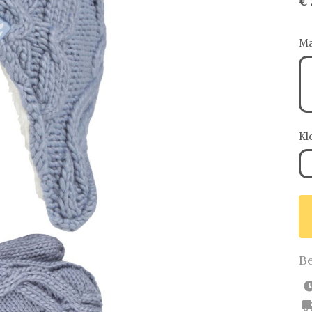
€ 
Ma
Kl
Be