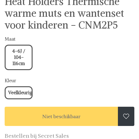
Heat Holders Thermische
warme muts en wantenset
voor kinderen - CNM2P5
Maat
4-6J /
104-
116cm
Kleur
Veelkleurig
Niet beschikbaar

Bestellen bij Secret Sales