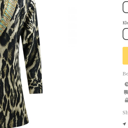
Kl
Be
Sh