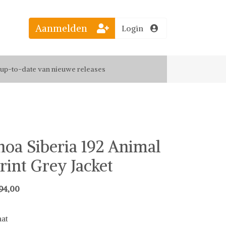
Aanmelden
Login
el jouw favoriete looks
f up-to-date van nieuwe releases
 de leukste items met vrienden
noa Siberia 192 Animal
rint Grey Jacket
94,00
at