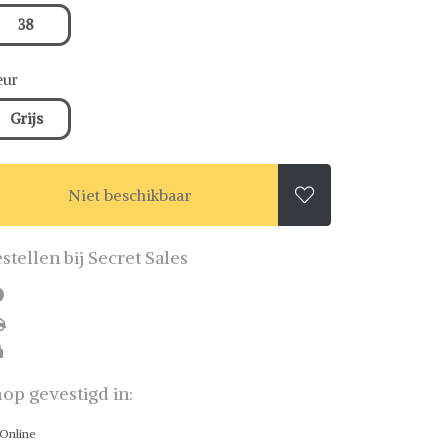
38
eur
Grijs
Niet beschikbaar

stellen bij Secret Sales
op gevestigd in:
Online