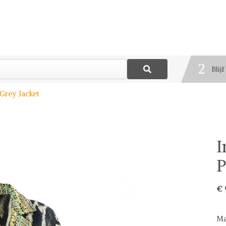
1
Best
2
Blij
3
 Grey Jacket
Deel
I
P
€ 
Ma