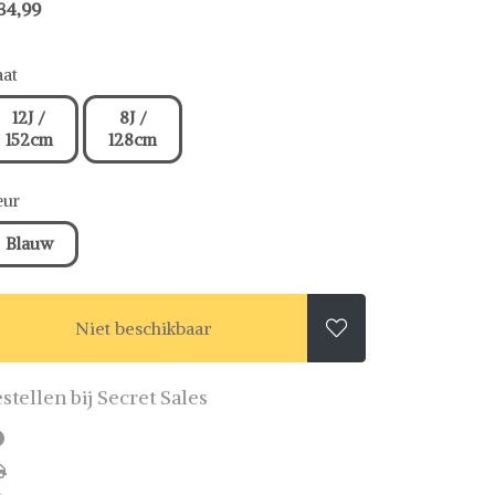
34,99
at
12J /
8J /
152cm
128cm
eur
Blauw
Niet beschikbaar

stellen bij Secret Sales