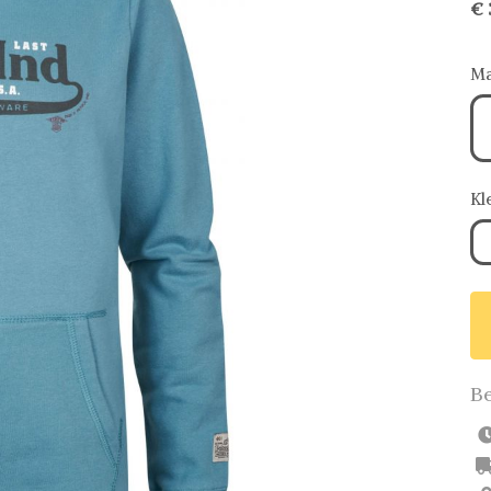
€ 
Ma
Kl
Be