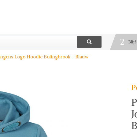
1
Best
2
Blij
3
 Jongens Logo Hoodie Bolingbrook - Blauw
Deel
P
P
J
B