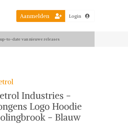
Aanmelden
Login
el jouw favoriete looks
f up-to-date van nieuwe releases
 de leukste items met vrienden
etrol
etrol Industries -
ongens Logo Hoodie
olingbrook - Blauw