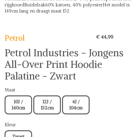
rijgkoordBuidelzak60% katoen, 40% polyesterHet model is
149cm lang en draagt maat 152
Petrol
Petrol
€ 44,99
Petrol Industries - Jongens
All-Over Print Hoodie
Palatine - Zwart
Maat
10J /
12J /
4J /
140cm
152cm
104cm
Kleur
Zwart