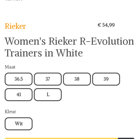
Rieker
Sneakers
Rieker
€ 54,99
Women's Rieker R-Evolution
Trainers in White
Maat
36.5
37
38
39
41
L
Kleur
Wit