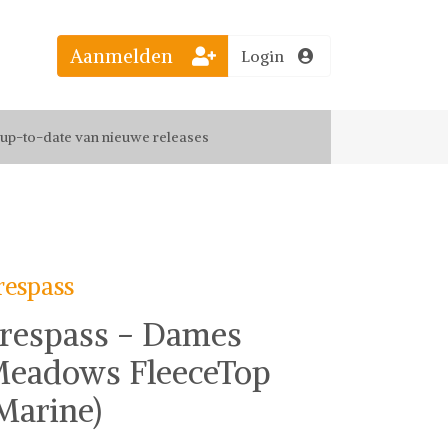
Aanmelden
Login
el jouw favoriete looks
f up-to-date van nieuwe releases
 de leukste items met vrienden
respass
respass - Dames
eadows FleeceTop
Marine)