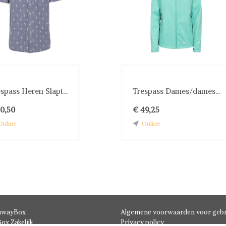
spass Heren Slapt...
Trespass Dames/dames...
30,50
€ 49,25
Online
Online
hwayBox
Algemene voorwaarden voor gebr
ox Zakelijk
Privacy policy