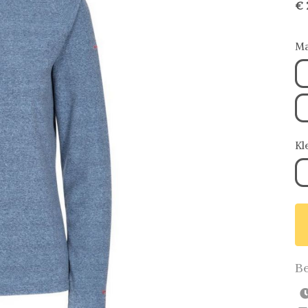
€ 
Ma
Kl
Be