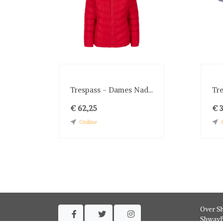
Trespass - Dames Nad...
Tre
€ 62,25
€ 
Online
Over S



ShwayB