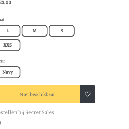
23,00
at
L
M
S
XXS
eur
Navy
Niet beschikbaar

stellen bij Secret Sales