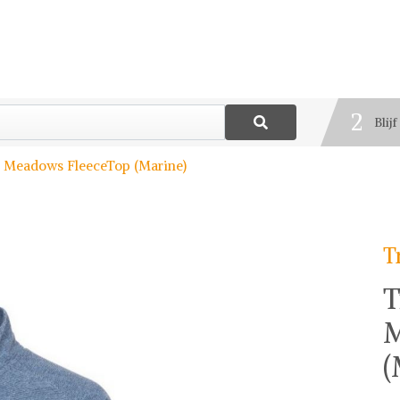
1
Best
2
Blij
3
 Meadows FleeceTop (Marine)
Deel
T
T
M
(