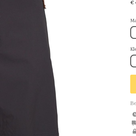
€ 
Ma
Kl
Be