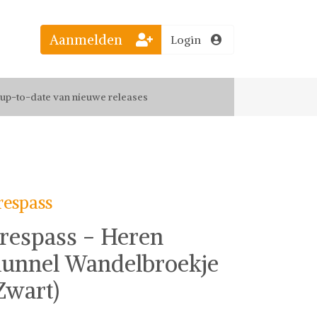
Aanmelden
Login
el jouw favoriete looks
f up-to-date van nieuwe releases
 de leukste items met vrienden
respass
respass - Heren
unnel Wandelbroekje
Zwart)