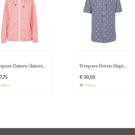
espass Dames/dames...
Trespass Heren Slapt...
7,75
€ 30,50
Online
Online