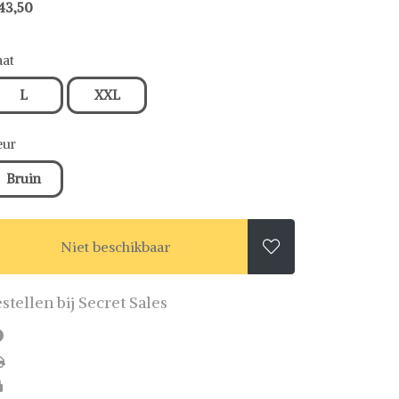
43,50
at
L
XXL
eur
Bruin
Niet beschikbaar

stellen bij Secret Sales