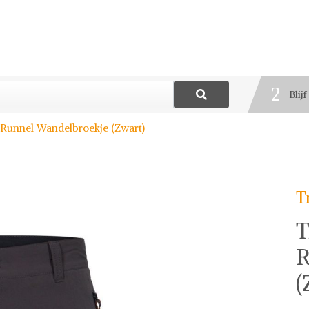
1
Best
2
Blij
3
 Runnel Wandelbroekje (Zwart)
Deel
T
T
R
(