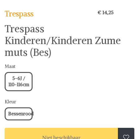
Trespass
€ 14,25
Trespass
Kinderen/Kinderen Zume
muts (Bes)
Maat
5-6J /
110-116cm
Kleur
Bessenrood
Niet beschikbaar
