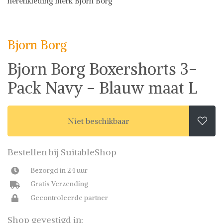
herenkleding merk Bjorn Borg
Bjorn Borg
Underwear
Bjorn Borg
Bjorn Borg Boxershorts 3-
Pack Navy - Blauw maat L
Niet beschikbaar

Bestellen bij SuitableShop
Bezorgd in 24 uur
Gratis Verzending
Gecontroleerde partner
Shop gevestigd in: