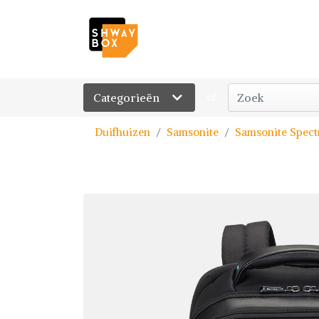
Categorieën
of
Duifhuizen
Samsonite
Samsonite Spectro