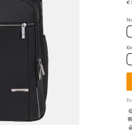
€ 
Ma
Kl
Be