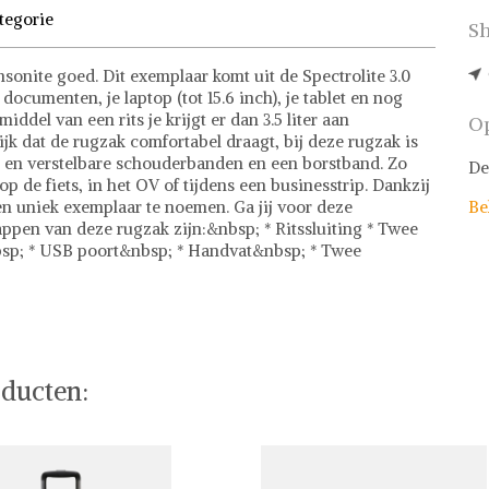
tegorie
Sh
msonite goed. Dit exemplaar komt uit de Spectrolite 3.0
documenten, je laptop (tot 15.6 inch), je tablet en nog
ddel van een rits je krijgt er dan 3.5 liter aan
Op
jk dat de rugzak comfortabel draagt, bij deze rugzak is
l en verstelbare schouderbanden en een borstband. Zo
De
op de fiets, in het OV of tijdens een businesstrip. Dankzij
en uniek exemplaar te noemen. Ga jij voor deze
Be
ppen van deze rugzak zijn:&nbsp; * Ritssluiting * Twee
nbsp; * USB poort&nbsp; * Handvat&nbsp; * Twee
ducten: