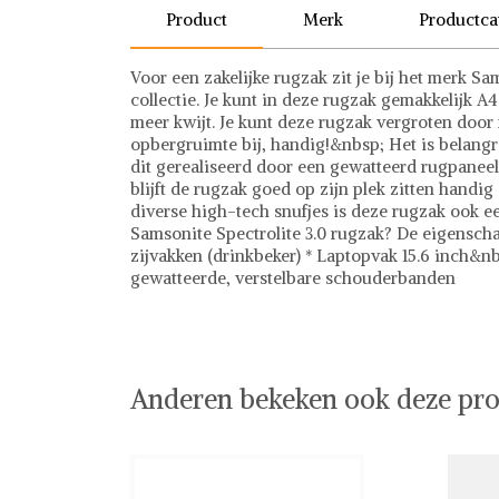
Product
Merk
Productca
Voor een zakelijke rugzak zit je bij het merk Sa
collectie. Je kunt in deze rugzak gemakkelijk A4 
meer kwijt. Je kunt deze rugzak vergroten door mi
opbergruimte bij, handig!&nbsp; Het is belangri
dit gerealiseerd door een gewatteerd rugpanee
blijft de rugzak goed op zijn plek zitten handig 
diverse high-tech snufjes is deze rugzak ook e
Samsonite Spectrolite 3.0 rugzak? De eigenscha
zijvakken (drinkbeker) * Laptopvak 15.6 inch&
gewatteerde, verstelbare schouderbanden
Samsonite
Rugzakken
Anderen bekeken ook deze pro