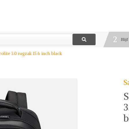
1
Best
2
Blij
3
Deel
lite 3.0 rugzak 15.6 inch black
S
S
3
b