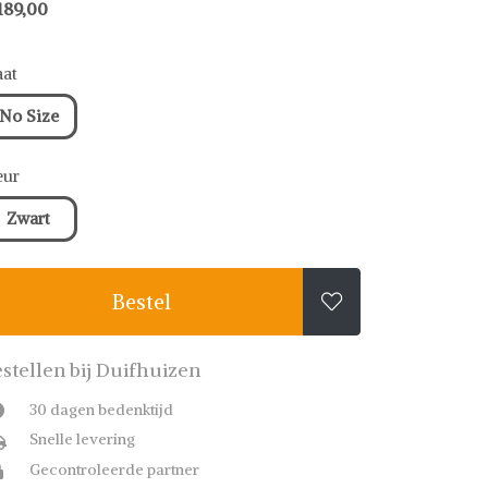
189,00
at
No Size
eur
Zwart
Bestel

stellen bij Duifhuizen
30 dagen bedenktijd
Snelle levering
Gecontroleerde partner