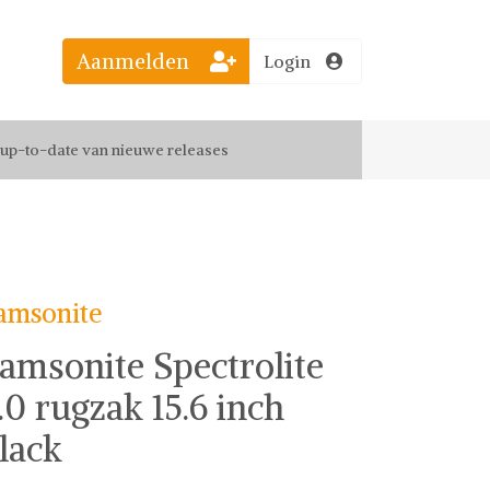
el jouw favoriete looks
Aanmelden
Login
f up-to-date van nieuwe releases
 de leukste items met vrienden
amsonite
amsonite Spectrolite
.0 rugzak 15.6 inch
lack