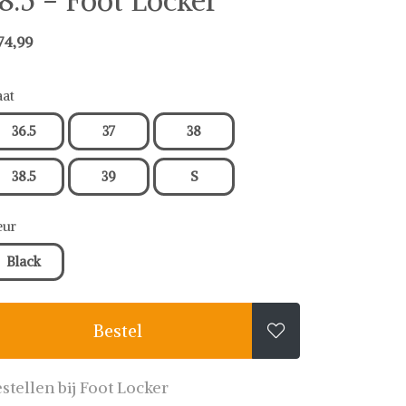
8.5 - Foot Locker
74,99
at
36.5
37
38
38.5
39
S
eur
Black
Bestel

stellen bij Foot Locker