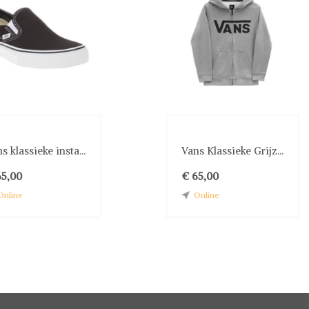
s klassieke insta...
Vans Klassieke Grijz...
65,00
€ 65,00
Online
Online