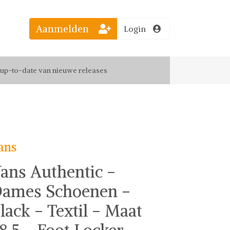
Aanmelden
Login
el jouw favoriete looks
f up-to-date van nieuwe releases
 de leukste items met vrienden
ans
ans Authentic -
ames Schoenen -
lack - Textil - Maat