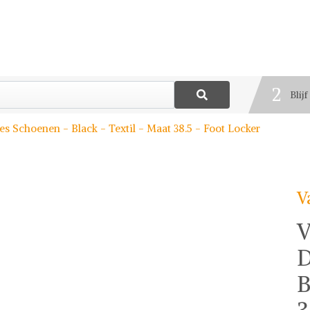
1
Best
2
Blij
3
s Schoenen - Black - Textil - Maat 38.5 - Foot Locker
Deel
V
V
D
B