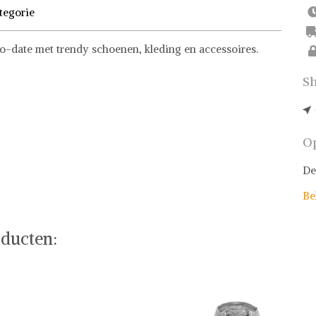
tegorie
to-date met trendy schoenen, kleding en accessoires.
Sh
f stel jouw fashion wish-list samen. Veilig online
Op
De
Be
ducten: