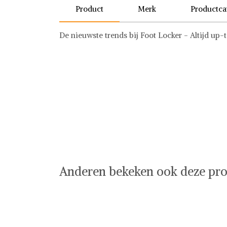
Product
Merk
Productca
De nieuwste trends bij Foot Locker - Altijd up-
Vans
Schoenen
Vans op Shwaybox | Vind je favoriete items
Shop uit het uitgebreide assortiment van Vans o
shoppen. Beoordeelde partners. De beste deals.
Anderen bekeken ook deze pro