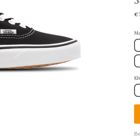
3
€ 
Ma
Kl
Be