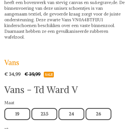
heeft een bovenwerk van stevig canvas en su&egrave;de. De
binnenvoering van deze unisex schoentjes is van
aangenaam textiel, de gevoerde kraag zorgt voor de juiste
ondersteuning. Deze zwarte Vans VN0A4BTFIJU1
kinderschoenen beschikken over een vaste binnenzool.
Daarnaast hebben ze een gevulkaniseerde rubberen
wafelzool.
Vans
Schoenen
Vans op Shwaybox | Vind je favoriete items
Shop uit het uitgebreide assortiment van Vans of stel jouw
Vans
fashion wish-list samen. Veilig online shoppen.
Beoordeelde partners. De beste deals.
€ 34,99
€ 39,99
SALE
Vans - Td Ward V
Maat
19
23.5
24
26