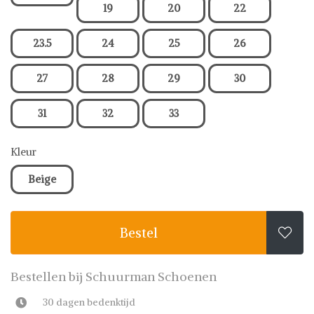
19
20
22
23.5
24
25
26
27
28
29
30
31
32
33
Kleur
Beige
Bestel

Bestellen bij Schuurman Schoenen
30 dagen bedenktijd