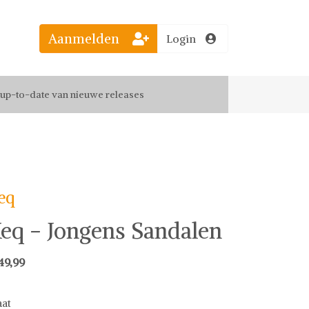
Aanmelden
Login
el jouw favoriete looks
f up-to-date van nieuwe releases
 de leukste items met vrienden
eq
eq - Jongens Sandalen
49,99
at