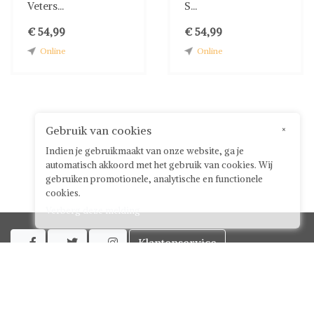
Veters...
S...
€ 54,99
€ 54,99
Online
Online
Gebruik van cookies
×
Indien je gebruikmaakt van onze website, ga je
automatisch akkoord met het gebruik van cookies. Wij
gebruiken promotionele, analytische en functionele
cookies.
Verberg deze melding
Klantenservice



Over ShwayBox
ShwayBox Zakelijk
Contact
Algemene voorwaarden voor gebruikers