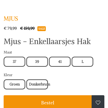
MJUS
Boots & Laarzen
MJUS
€ 79,99
€ 159,99
SALE
Mjus - Enkellaarsjes Hak
Maat
37
39
41
L
Kleur
Groen
Donkerbruin
Bestel
