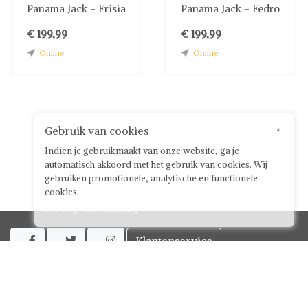
Panama Jack - Frisia
Panama Jack - Fedro
€ 199,99
€ 199,99
Online
Online
Gebruik van cookies
×
Indien je gebruikmaakt van onze website, ga je
automatisch akkoord met het gebruik van cookies. Wij
gebruiken promotionele, analytische en functionele
cookies.
Verberg deze melding
Klantenservice



Over ShwayBox
ShwayBox Zakelijk
Contact
Algemene voorwaarden voor gebruikers