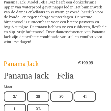
Panama Jack. Model Felia B42 heeft een donkerbruine
upper van waterproof gevet nappa leder. Het binnenwerk
van de dames enkellaarzen is warm gevoerd, heerlijk voor
de koude- en regenachtige winterdagen. De warme
binnenzool is uitneembaar voor een betere pasvorm en
hygi&euml;ne. Daarnaast hebben ze een rubberen, flexibele
en slip-vrije buitenzool. Deze damesschoenen van Panama
Jack zijn de perfecte combinatie van stijl en comfort voor
winterse dagen!
Panama Jack
Schoenen
Panama Jack
€ 199,99
Panama Jack - Felia
Maat
37
38
39
41
L
XL