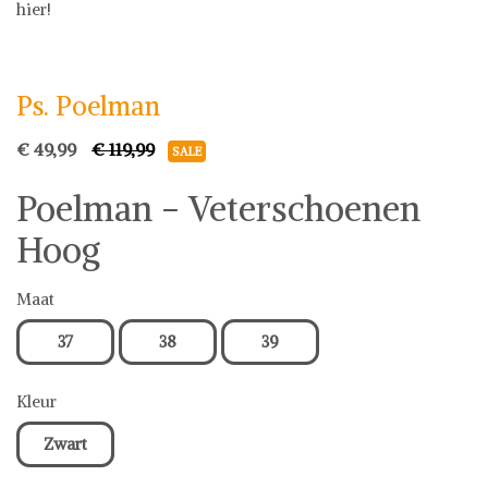
hier!
Ps. Poelman
Schoenen
Ps. Poelman
€ 49,99
€ 119,99
SALE
Poelman - Veterschoenen
Hoog
Maat
37
38
39
Kleur
Zwart