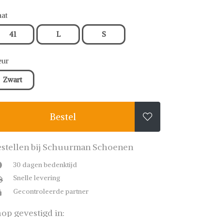
at
41
L
S
eur
Zwart
Bestel

stellen bij Schuurman Schoenen
30 dagen bedenktijd
Snelle levering
Gecontroleerde partner
op gevestigd in: