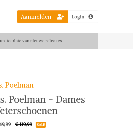
Aanmelden
Login
el jouw favoriete looks
f up-to-date van nieuwe releases
 de leukste items met vrienden
s. Poelman
s. Poelman - Dames
eterschoenen
49,99
€ 119,99
SALE