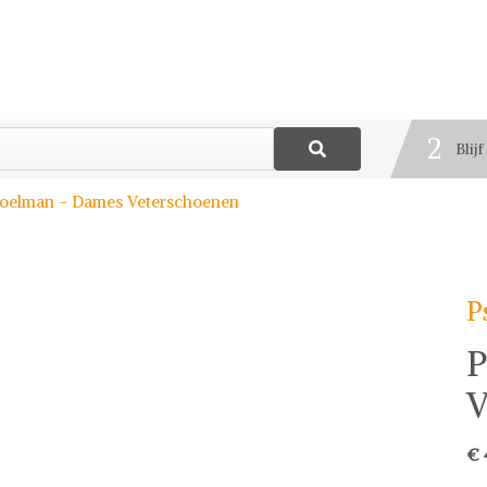
1
Best
2
Blij
3
Poelman - Dames Veterschoenen
Deel
P
P
V
€ 