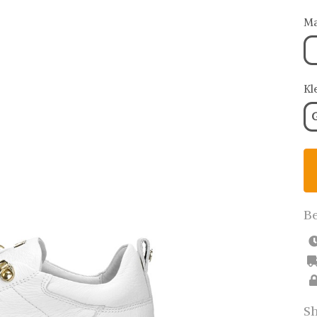
Ma
Kl
Be
Sh