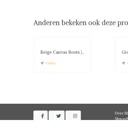
Red Rag op Shwaybox | Vind je favoriete items
Shop uit het uitgebreide assortiment van Red Ra
shoppen. Beoordeelde partners. De beste deals.
Anderen bekeken ook deze pro
Beige Canvas Boots |...
Gro
Online
Over S



ShwayB
Contac