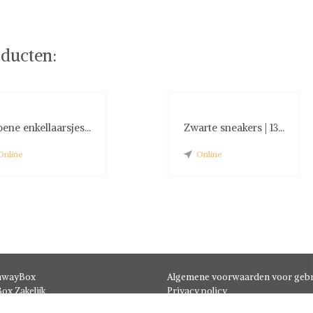
g of stel jouw fashion wish-list samen. Veilig online
ducten:
ene enkellaarsjes...
Zwarte sneakers | 13...
Online
Online
hwayBox
Algemene voorwaarden voor gebr
ox Zakelijk
Privacy policy
t
Disclaimer