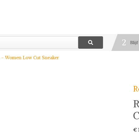
1
Best
2
Blij
3
 - Women Low Cut Sneaker
Deel
R
R
C
€ 