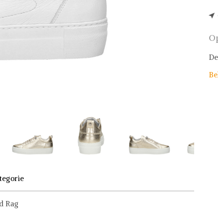
Op
De
Be
tegorie
d Rag