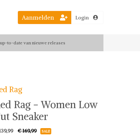
Aanmelden
Login
el jouw favoriete looks
f up-to-date van nieuwe releases
 de leukste items met vrienden
ed Rag
ed Rag - Women Low
ut Sneaker
139,99
€ 169,99
SALE