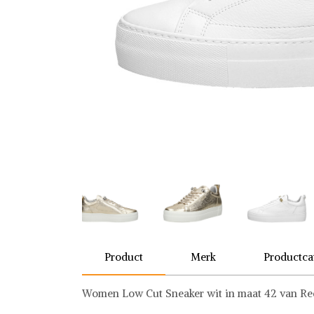
Product
Merk
Productca
Women Low Cut Sneaker wit in maat 42 van Re
Red Rag
Sneakers