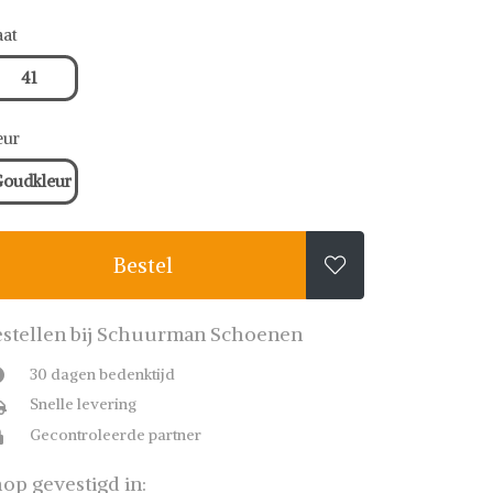
at
41
eur
Goudkleur
Bestel

stellen bij Schuurman Schoenen
30 dagen bedenktijd
Snelle levering
Gecontroleerde partner
op gevestigd in: