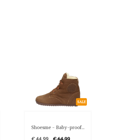
SALE
Shoesme - Baby-proof...
€ 44,99
€ 64,99