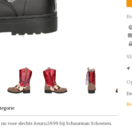
Be
Sh
Op
De
Be
tegorie
 nu voor slechts &euro;59.99 bij Schuurman Schoenen.