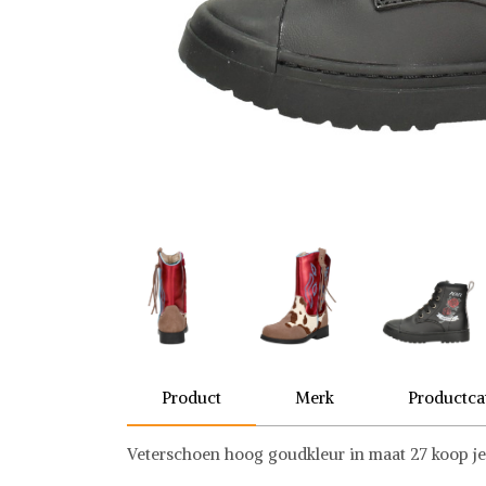
Product
Merk
Productca
Veterschoen hoog goudkleur in maat 27 koop je
Shoesme
Schoenen