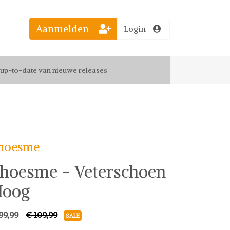
Aanmelden
Login
el jouw favoriete looks
f up-to-date van nieuwe releases
 de leukste items met vrienden
hoesme
hoesme - Veterschoen
Hoog
99,99
€ 109,99
SALE