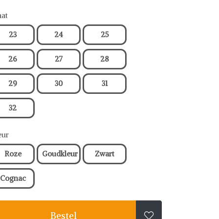
at
23
24
25
26
27
28
29
30
31
32
eur
Roze
Goudkleur
Zwart
Cognac
Bestel
