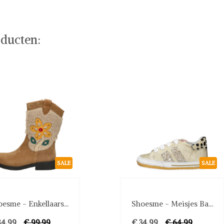
ducten:
SALE
SALE
esme - Enkellaars...
Shoesme - Meisjes Ba...
84,99
€ 99,99
€ 34,99
€ 64,99