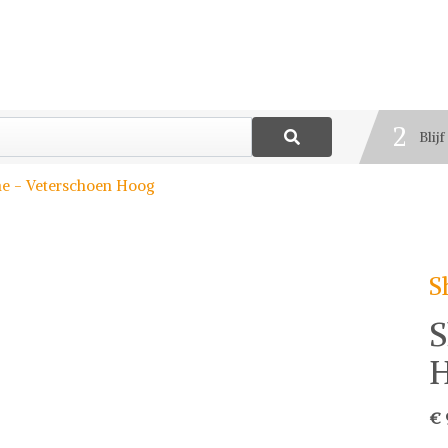
1
Best
2
Blij
3
e - Veterschoen Hoog
Deel
S
S
€ 