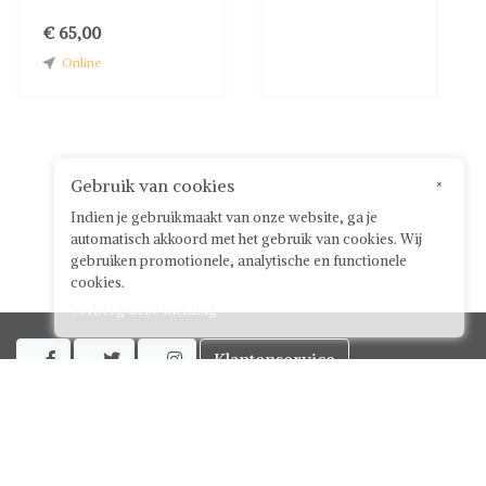
€ 65,00
Online
Gebruik van cookies
×
Indien je gebruikmaakt van onze website, ga je
automatisch akkoord met het gebruik van cookies. Wij
gebruiken promotionele, analytische en functionele
cookies.
Verberg deze melding
Klantenservice



Over ShwayBox
ShwayBox Zakelijk
Contact
Algemene voorwaarden voor gebruikers
Privacy policy