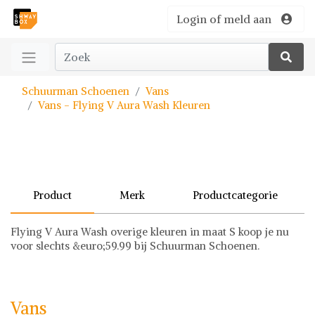
Login of meld aan
Schuurman Schoenen
Vans
Vans - Flying V Aura Wash Kleuren
Product
Merk
Productcategorie
Flying V Aura Wash overige kleuren in maat S koop je nu
voor slechts &euro;59.99 bij Schuurman Schoenen.
Vans
Sweater
Vans op Shwaybox | Vind je favoriete items
Shop uit het uitgebreide assortiment van Vans of stel jouw
Vans
fashion wish-list samen. Veilig online shoppen.