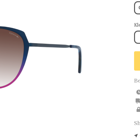
Kl
Be
Sh