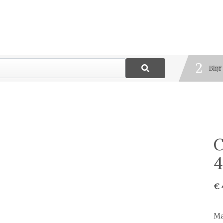
1
Best
2
Blij
3
Deel
C
4
€ 
Ma