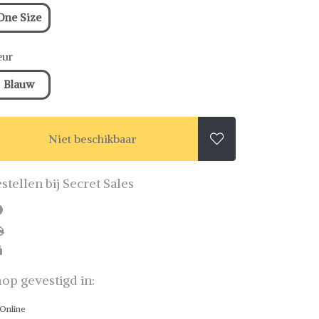
One Size
eur
Blauw
Niet beschikbaar

stellen bij Secret Sales
op gevestigd in:
Online