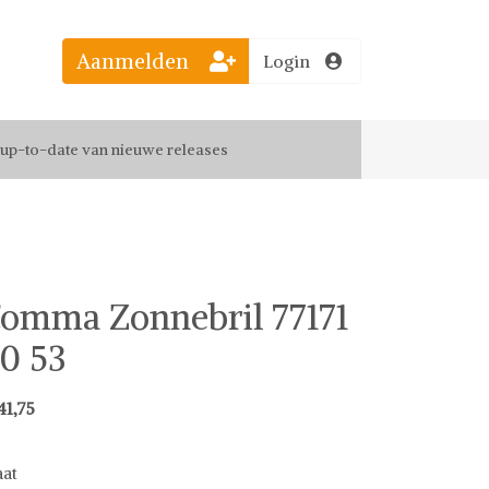
Aanmelden
Login
el jouw favoriete looks
f up-to-date van nieuwe releases
 de leukste items met vrienden
omma Zonnebril 77171
0 53
41,75
at