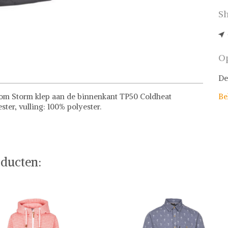
Sh
Op
De
oom Storm klep aan de binnenkant TP50 Coldheat
Be
ter, vulling: 100% polyester.
ducten: