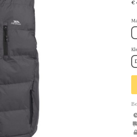
€ 
Ma
Kl
D
Be