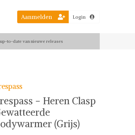
Aanmelden
Login
el jouw favoriete looks
f up-to-date van nieuwe releases
 de leukste items met vrienden
respass
respass - Heren Clasp
ewatteerde
odywarmer (Grijs)