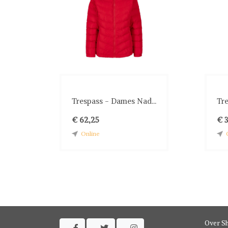
Trespass - Dames Nad...
Tr
€ 62,25
€ 3
Online
Over S