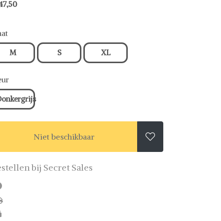
47,50
at
M
S
XL
eur
onkergrijs
Niet beschikbaar

stellen bij Secret Sales