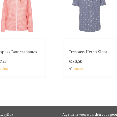
espass Dames/dames...
Trespass Heren Slapt...
7,75
€ 30,50
Online
Online
hwayBox
Algemene voorwaarden voor gebr