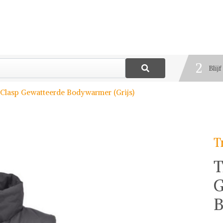
1
Best
2
Blij
3
 Clasp Gewatteerde Bodywarmer (Grijs)
Deel
T
T
G
B