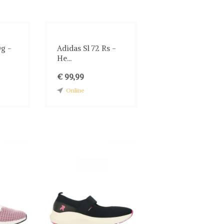
Og -
Adidas Sl 72 Rs -
He...
€ 99,99
Online