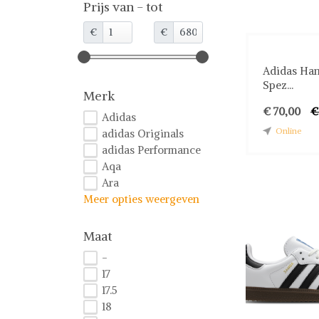
Prijs van - tot
€
€
Adidas Han
Spez...
Merk
€ 70,00
€
Adidas
Online
adidas Originals
adidas Performance
Aqa
Ara
Meer opties weergeven
Maat
-
17
17.5
18