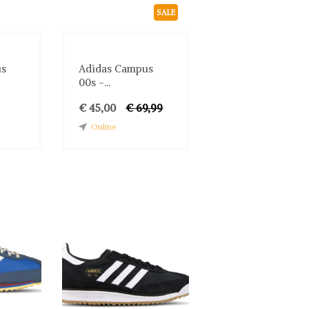
SALE
us
Adidas Campus
00s -...
€ 45,00
€ 69,99
Online