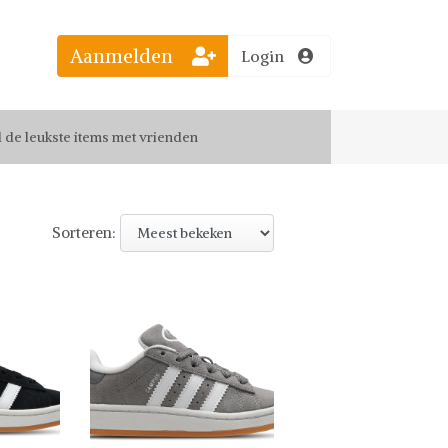
el jouw favoriete looks
Aanmelden
Login
f up-to-date van nieuwe releases
 de leukste items met vrienden
Sorteren: