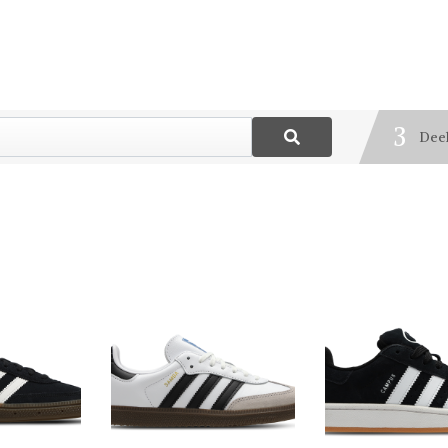
1
Best
2
Blij
3
Deel