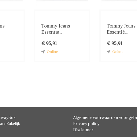
ns
Tommy Jeans
Tommy Jeans
Essentia...
Essentië...
€ 95,91
€ 95,91
Online
Online
hwayBox
Algemene voorwaarden voor gebr
ox Zakelijk
Privacy policy
t
Disclaimer