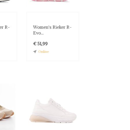
er R-
Women's Rieker R-
Evo...
€ 51,99
Online