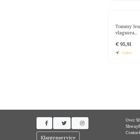
Tommy Jea
vlagsnea...
€ 95,91
Online
Over S



ShwayB
Contac
Klantenservice