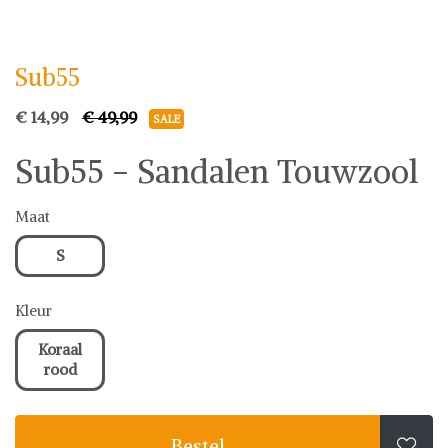
Sub55
Sandalen
Sub55
€ 14,99
€ 49,99
SALE
Sub55 - Sandalen Touwzool
Maat
S
Kleur
Koraal
rood
Bestel
