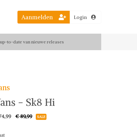
Aanmelden
Login
el jouw favoriete looks
f up-to-date van nieuwe releases
 de leukste items met vrienden
ans
ans - Sk8 Hi
74,99
€ 89,99
SALE
at