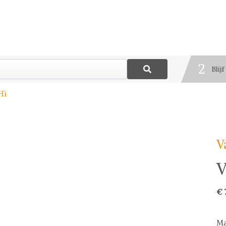
1
Best
2
Blij
3
Hi
Deel
V
V
€ 
Ma