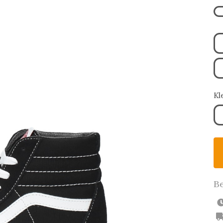
Kl
Be