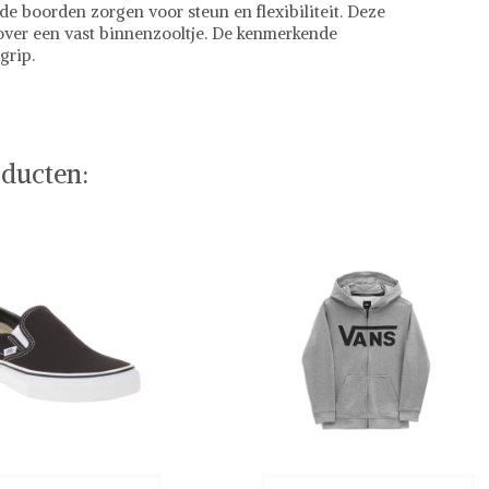
de boorden zorgen voor steun en flexibiliteit. Deze
ver een vast binnenzooltje. De kenmerkende
grip.
f stel jouw fashion wish-list samen. Veilig online
ducten: