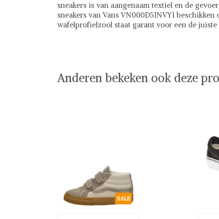
sneakers is van aangenaam textiel en de gevoer
sneakers van Vans VN000D5INVY1 beschikken o
wafelprofielzool staat garant voor een de juiste 
Vans
Sneakers
Vans op Shwaybox | Vind je favoriete items
Shop uit het uitgebreide assortiment van Vans o
shoppen. Beoordeelde partners. De beste deals.
Anderen bekeken ook deze pro
SALE