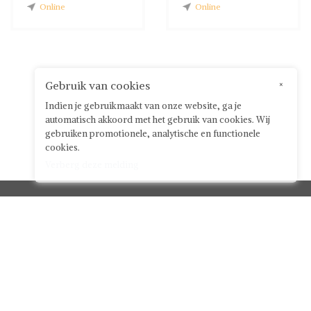
Online
Online
Gebruik van cookies
×
Indien je gebruikmaakt van onze website, ga je
automatisch akkoord met het gebruik van cookies. Wij
gebruiken promotionele, analytische en functionele
cookies.
Verberg deze melding
Klantenservice



Over ShwayBox
ShwayBox Zakelijk
Contact
Algemene voorwaarden voor gebruikers
Privacy policy
Disclaimer