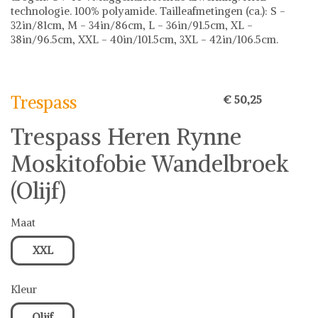
technologie. 100% polyamide. Tailleafmetingen (ca.): S -
32in/81cm, M - 34in/86cm, L - 36in/91.5cm, XL -
38in/96.5cm, XXL - 40in/101.5cm, 3XL - 42in/106.5cm.
Trespass
Trespass
€ 50,25
Trespass Heren Rynne
Moskitofobie Wandelbroek
(Olijf)
Maat
XXL
Kleur
Olijf